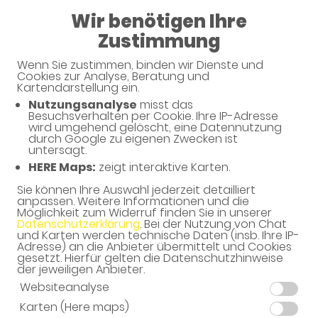
Wir benötigen Ihre
Geschlossen
Zustimmung
Sonnen-Apotheke
Wenn Sie zustimmen, binden wir Dienste und
Cookies zur Analyse, Beratung und
Kartendarstellung ein.
Nutzungsanalyse
misst das
Besuchsverhalten per Cookie. Ihre IP-Adresse
wird umgehend gelöscht, eine Datennutzung
durch Google zu eigenen Zwecken ist
untersagt.
HERE Maps:
zeigt interaktive Karten.
Sie können Ihre Auswahl jederzeit detailliert
Willkommen in Ihrer Apotheke
anpassen. Weitere Informationen und die
Möglichkeit zum Widerruf finden Sie in unserer
Ihre Gesundheitsberatung vor Ort
Datenschutzerklärung
. Bei der Nutzung von Chat
und Karten werden technische Daten (insb. Ihre IP-
Adresse) an die Anbieter übermittelt und Cookies
gesetzt. Hierfür gelten die Datenschutzhinweise
der jeweiligen Anbieter.
Websiteanalyse
Karten (Here maps)
Unverbindliche Reservierung